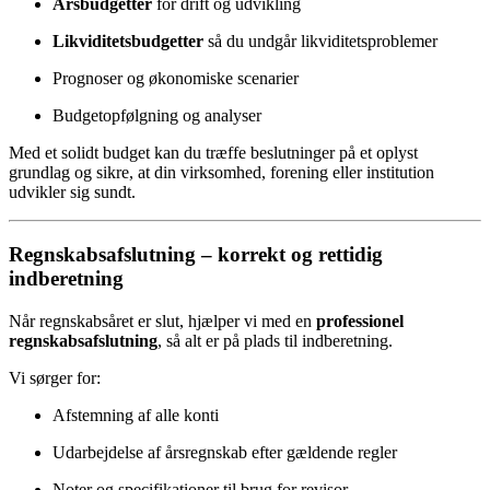
Årsbudgetter
for drift og udvikling
Likviditetsbudgetter
så du undgår likviditetsproblemer
Prognoser og økonomiske scenarier
Budgetopfølgning og analyser
Med et solidt budget kan du træffe beslutninger på et oplyst
grundlag og sikre, at din virksomhed, forening eller institution
udvikler sig sundt.
Regnskabsafslutning – korrekt og rettidig
indberetning
Når regnskabsåret er slut, hjælper vi med en
professionel
regnskabsafslutning
, så alt er på plads til indberetning.
Vi sørger for:
Afstemning af alle konti
Udarbejdelse af årsregnskab efter gældende regler
Noter og specifikationer til brug for revisor